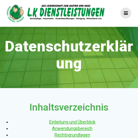
Skip
to
content
Datenschutzerklär
ung
Inhaltsverzeichnis
Einleitung und Überblick
Anwendungsbereich
Rechtsgrundlagen